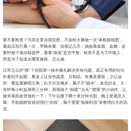
要不要检查？与其反复自我安慰，不如给大脑做一次“体检路线图”。
量血压别只看一次，早晚各量、连着记几天；抽血看血脂、血糖；必
要时做个颈动脉超声，看看“路面”是否平整。检查不是为了吓唬人，
而是为了知道从哪里修路、怎么修。
日常怎么护“路”？别指望一味补脑丸解决所有问题，真正有用的往往
朴素到不起眼。餐桌上让深色蔬菜、豆制品、鱼禽多露面，少让油
炸、重盐重糖唱主角；白天分次喝水，脑子不“缺水”，血也好走。久
坐时每小时起身两三分钟，肩颈做个“画圆”“点头”“摆尾”的小动作，让
被夹着的血管放松一下；下午去楼下晒十来分钟太阳，晚上更愿意入
睡。手机能静音就别强行“在线”，脑子需要“低噪时段”来整理白天的讯
息。