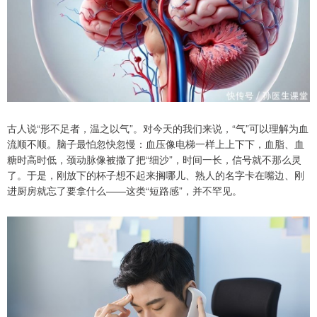
古人说“形不足者，温之以气”。对今天的我们来说，“气”可以理解为血
流顺不顺。脑子最怕忽快忽慢：血压像电梯一样上上下下，血脂、血
糖时高时低，颈动脉像被撒了把“细沙”，时间一长，信号就不那么灵
了。于是，刚放下的杯子想不起来搁哪儿、熟人的名字卡在嘴边、刚
进厨房就忘了要拿什么——这类“短路感”，并不罕见。