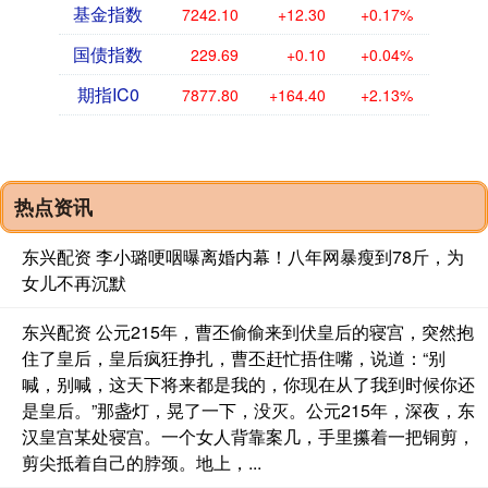
基金指数
7242.10
+12.30
+0.17%
国债指数
229.69
+0.10
+0.04%
期指IC0
7877.80
+164.40
+2.13%
热点资讯
东兴配资 李小璐哽咽曝离婚内幕！八年网暴瘦到78斤，为
女儿不再沉默
东兴配资 公元215年，曹丕偷偷来到伏皇后的寝宫，突然抱
住了皇后，皇后疯狂挣扎，曹丕赶忙捂住嘴，说道：“别
喊，别喊，这天下将来都是我的，你现在从了我到时候你还
是皇后。”那盏灯，晃了一下，没灭。公元215年，深夜，东
汉皇宫某处寝宫。一个女人背靠案几，手里攥着一把铜剪，
剪尖抵着自己的脖颈。地上，...