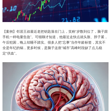
【案例】邻居王叔最近老把钥匙落在门上，笑称“岁数到位了，脑子跟
手机一样电量告急”。可细聊才知道，他最近走快点就头胀、脖子紧，
午后犯困，晚上却睡不踏实。很多人把“忘事”当作年龄标签，其实不
全是年纪的锅，更多时候，是脑子这座“城市”高峰时段缺了点儿稳
定“供血”。