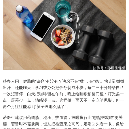
很多人问：健脑的“诀窍”有没有？诀窍不在“猛”，在“稳”。快走到微微
出汗、还能聊天；学习或办公把任务切成小块，每二三十分钟给自己
一次短暂停；白天把咖啡留在午前，晚上给睡眠预留门槛：灯光柔一
点，屏幕少一点，情绪慢一点。这样做一两天不一定立竿见影，但一
两个月往往能感到“脑子没那么乱了”。
若医生建议用药调脂、稳压、护血管，按嘱执行比“想起来就吃”更关
键；若暂时不需要药，也别把检查束之高阁，定期回头看一眼，像给