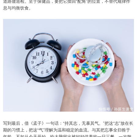
道路做巡检。至于保健品，要把它摆回“配角”的位置，不替代规律作
息与均衡饮食。
写到最后，借《孟子》一句话：“持其志，无暴其气。”把这“志”放在长
期的习惯上，把这“气”理解为温和稳定的血流。与其把忘事全归咎于
年龄，不如从今天开始，给大脑留出被好好供养的一日三餐、一次散