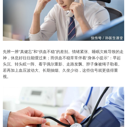
先辨一辨“真健忘”和“供血不稳”的差别。情绪紧张、睡眠欠账导致的走
神，休息好往往能缓过来；而供血不稳常常伴着“身体小提示”：早起
头沉、转头眩一阵、看字偶尔重影、走路发飘、脖子像被绳子勒着。
若再加上血压波动大、长期抽烟、久坐少动，这些信号就更值得重
视。