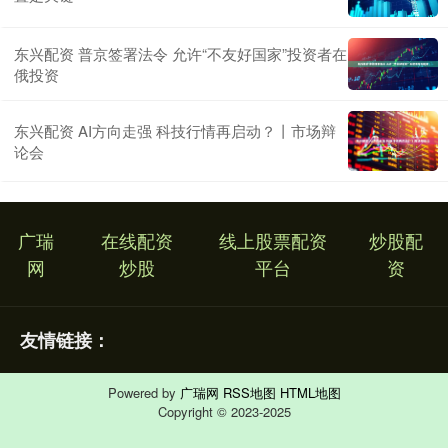
东兴配资 普京签署法令 允许“不友好国家”投资者在
俄投资
东兴配资 AI方向走强 科技行情再启动？丨市场辩
论会
广瑞
在线配资
线上股票配资
炒股配
网
炒股
平台
资
友情链接：
Powered by
广瑞网
RSS地图
HTML地图
Copyright
© 2023-2025