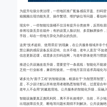
为提升垃圾分类治理，一些地区推广配备感应开盖、扫码登
箱频频出现功能失灵、操作繁琐、维护缺位等问题，看似科
现实中，一些智能垃圾桶不仅没有提升分类效率，反而给居
奈将垃圾丢弃在箱外；有的设置人脸识别、多层触屏操作，
手段，却在一些地方异化为群众的负担。
这类“技术超前、使用滞后”的现象，在公共服务领域并非
慧公厕的感应设备反应迟钝、出水不稳，老年人直言“不如
信息更新迟缓，或需多次扫码连网，与老年群体使用习惯脱
推进公共设施改造升级，需要坚守一条底线：智能化不能凌
乏统一行业标准，兼容性较差。一些地方盲目追求高端化与
诸多沦为“面子工程”的智能设施，根源在于“为智慧而智慧
是，不少设计默认所有使用者都熟悉智能手机，过度迎合年
老年人不会用”的尴尬境地。公共服务的智能化升级，应融
智能设施要真正惠民利民，离不开长效维护。当前，不少地
出现故障后失灵、断电等问题长期得不到解决。公共设施绝