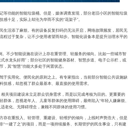
记等功能的智能垃圾桶。但是，媒体调查发现，部分老旧小区的智能垃圾
技感十足，实际上却沦为华而不实的“花架子”。
民生活添了麻烦。有的设备反复扫码仍无法开启，网络故障频发，居民无
流程过于复杂，让不少使用者望而却步。智能化设备本是提升治理水平的
个例。不少智能设施在设计上存在重管理、轻服务的倾向。比如一些城市智
老式水龙头好用”；部分社区的智能健身器材、智慧步道、电子公示栏，或
节，其“智慧”功能大多处于闲置状态。
驾于实用化、便民化的原则之上。有专家指出，当前部分智能公共设施缺
科技感，却忽视了群众最基本、最直接的使用需求。
”。相关项目建设未立足群众切身需求，而是以完成考核为目的。更重要的
轻群体，忽视老年人、儿童等群体的使用障碍，最终陷入“年轻人嫌麻烦
入适老化、无障碍理念，兼顾不同群体的使用习惯。
方存在重投入、轻管理、重建设、轻维护的倾向，上线时声势浩大，但是
非“一建了之”的项目，而是一项持续服务、长期管护的民生事业，只有建