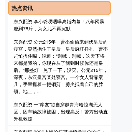
热点资讯
东兴配资 李小璐哽咽曝离婚内幕！八年网暴
瘦到78斤，为女儿不再沉默
东兴配资 公元215年，曹丕偷偷来到伏皇后的
寝宫，突然抱住了皇后，皇后疯狂挣扎，曹丕
赶忙捂住嘴，说道：“别喊，别喊，这天下将
来都是我的，你现在从了我到时候你还是皇
后。”那盏灯，晃了一下，没灭。公元215年，
深夜，东汉皇宫某处寝宫。一个女人背靠案
几，手里攥着一把铜剪，剪尖抵着自己的脖
颈。地上，...
、
东兴配资 一“摩友”独自穿越青海哈拉湖无人
区，因车辆故障被困，出现高反！警方出动直
升机救援
东兴配资 2026上海论坛可持续发展分论坛：