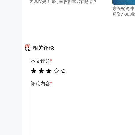
内幕曝光！陈可辛改剧本另有隐情？
东兴配资 中
斥资7.8亿
相关评论
02
本文评分
*
评论内容
*