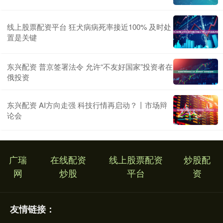
线上股票配资平台 狂犬病病死率接近100% 及时处
置是关键
东兴配资 普京签署法令 允许“不友好国家”投资者在
俄投资
东兴配资 AI方向走强 科技行情再启动？丨市场辩
论会
广瑞
在线配资
线上股票配资
炒股配
网
炒股
平台
资
友情链接：