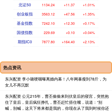
北证50
1134.24
+11.37
+1.01%
创业板指
3563.12
+47.56
+1.35%
基金指数
7242.10
+12.30
+0.17%
国债指数
229.69
+0.10
+0.04%
期指IC0
7877.80
+164.40
+2.13%
热点资讯
东兴配资 李小璐哽咽曝离婚内幕！八年网暴瘦到78斤，为
女儿不再沉默
东兴配资 公元215年，曹丕偷偷来到伏皇后的寝宫，突然抱
住了皇后，皇后疯狂挣扎，曹丕赶忙捂住嘴，说道：“别
喊，别喊，这天下将来都是我的，你现在从了我到时候你还