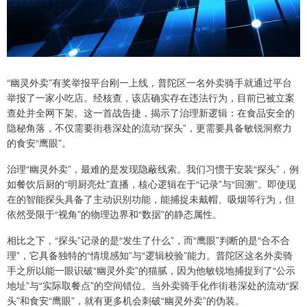
“幽灵外卖”有奖举报平台刚一上线，普陀区一名外卖骑手就通过平台
举报了一家小吃店。经核查，该店确实存在违法行为，目前已被立案
查处并全网下架。这一首战告捷，揭示了治理新逻辑：在食品安全的
隐秘角落，不仅需要街巷深处的流动“探头”，更需要具备敏锐洞察力
的食安“鹰眼”。
治理“幽灵外卖”，最难的是发现隐蔽线索。我们习惯于安装“探头”，例
如餐饮后厨的“明厨亮灶”直播，核心逻辑在于“记录”与“回溯”。即使现
在的智能探头具备了主动识别功能，能捕捉未戴帽、吸烟等行为，但
依然受限于“视角”的物理边界和“数据”的静态属性。
相比之下，“探头”记录的是“发生了什么”，而“鹰眼”判断的是“合不合
理”，它具备独特的“情境感知”与“逻辑校验”能力。普陀区这名外卖骑
手之所以能一眼识破“幽灵外卖”的猫腻，因为他敏锐地捕捉到了“公示
地址”与“实际取餐点”的空间错位。当外卖骑手化作街巷深处的流动“探
头”和食安“鹰眼”，就有更多机会刺破“幽灵外卖”的伪装。