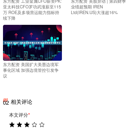
东方配资 工业金属CFO薪资PK:
东方配资 美股异动 | 第四财季
亚太科技CFO罗功武涨薪至115
业绩超预期 IREN
万 ROE及多项营运能力指标持
Ltd(IREN.US)大涨超16%
续下降
东方配资 美国扩大美墨边境军
事化区域 加强边境管控引发争
议
相关评论
02
本文评分
*