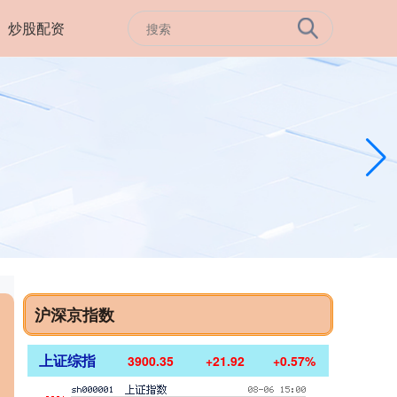
炒股配资
沪深京指数
上证综指
3900.35
+21.92
+0.57%