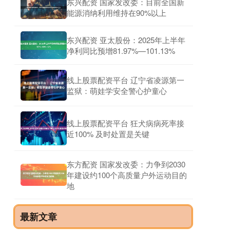
东兴配资 国家发改委：目前全国新
能源消纳利用维持在90%以上
东兴配资 亚太股份：2025年上半年
净利同比预增81.97%—101.13%
线上股票配资平台 ​辽宁省凌源第一
监狱：萌娃学安全警心护童心
线上股票配资平台 狂犬病病死率接
近100% 及时处置是关键
东方配资 国家发改委：力争到2030
年建设约100个高质量户外运动目的
地
最新文章