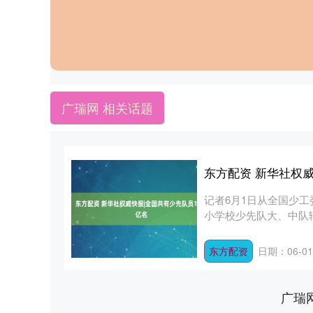
广瑞网 相关话题
东方配资 新华社权威
记者6月1日从全国少工委
小学校少先队大、中队辅导
东方配资
日期：06-01
广瑞