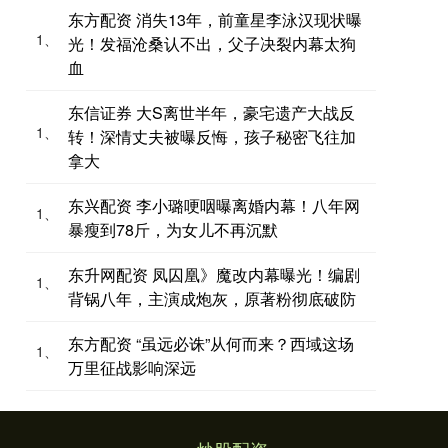
东方配资 消失13年，前童星李泳汉现状曝
1、
光！发福沧桑认不出，父子决裂内幕太狗
血
东信证券 大S离世半年，豪宅遗产大战反
1、
转！深情丈夫被曝反悔，孩子秘密飞往加
拿大
东兴配资 李小璐哽咽曝离婚内幕！八年网
1、
暴瘦到78斤，为女儿不再沉默
东升网配资 凤囚凰》魔改内幕曝光！编剧
1、
背锅八年，主演成炮灰，原著粉彻底破防
东方配资 “虽远必诛”从何而来？西域这场
1、
万里征战影响深远