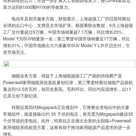
理和训练的芯片，并进一步扩展人工智能训练算力，使Cortex集群总
算力达到81000颗H100的等效算力。
电动车及相关服务方面，财报显示，上海超级工厂仍旧是特斯拉
全球的出口中心，支撑亚太市场扩张。根据乘联会数据，9月上海超级
工厂交付量超过9万辆，中国市场销量超7.1万辆，环比增长25%，
Model Y为SUV销量第一名；第三季度中国市场销量近17万辆，环比
增长31%；中国市场推出大六座豪华SUV Model Y L并开启交付，引
发市场关注。
储能业务方面，得益于上海储能超级工厂产能的持续爬产及
Powerwall家用储能系统装机量创纪录，第三季度特斯拉储能产品装机
量达到12.5吉瓦时，创历史新高。毛利环比、同比均实现增长，以11
亿美元创下新纪录。
特斯拉第四代Megapack正在规划中，它将整合变电站中的大量
常规组件，能直接输出约 35 千伏的电压，将无需为Megapack建设35
千伏等级的变电站。此外，特斯拉正在推出全新的太阳能+Powerwall
家用储能系统租赁方案，这将有助于推动家用能源产品需求的进一步
增长。