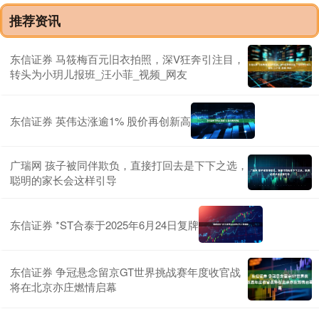
推荐资讯
东信证券 马筱梅百元旧衣拍照，深V狂奔引注目，
转头为小玥儿报班_汪小菲_视频_网友
东信证券 英伟达涨逾1% 股价再创新高
广瑞网 孩子被同伴欺负，直接打回去是下下之选，
聪明的家长会这样引导
东信证券 *ST合泰于2025年6月24日复牌
东信证券 争冠悬念留京GT世界挑战赛年度收官战
将在北京亦庄燃情启幕