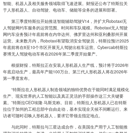
智能、机器人及相关服务领域取得飞速进展。财报还公布了特斯拉关
于人形机器人、自动驾驶、电动车、储能等业务的进展和部署。
第三季度特斯拉开始推送智能辅助驾驶V14，并扩大Robotaxi无
人驾驶网约车服务的运营范围、时间和车队规模。Robotaxi无人驾驶
网约车业务预计年底前将在内华达州、佛罗里达州和亚利桑那州开展
运营。未来数月内，Robotaxi有望取消安全驾驶员，特斯拉预计2025
年底前将在8至10个市区开展无人驾驶出租车运营。Cybercab特斯拉
赛博无人驾驶电动车将在2026年第二季度开始量产。
根据财报，特斯拉正在安装人形机器人生产线，预计将于2026年
年底启动生产，最高年产能100万台。第三代人形机器人将在2026年
第一季度发布。
“特斯拉在人形机器人制造领域的独特优势在于能同时满足规模化
生产、现实世界的人工智能以及真正灵活的手部操作这三大关键要
素。”特斯拉CEO埃隆·马斯克称。目前，特斯拉人形机器人已在特斯
拉位于加州的工程总部中自由走动，基本实现全天候不间断运行。来
访者可随时召唤人形机器人，要求它带领去指定地点。
与此同时，特斯拉与三星达成合作，在美国生产用于人工智能推