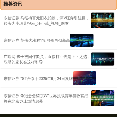
推荐资讯
东信证券 马筱梅百元旧衣拍照，深V狂奔引注目，
转头为小玥儿报班_汪小菲_视频_网友
东信证券 英伟达涨逾1% 股价再创新高
广瑞网 孩子被同伴欺负，直接打回去是下下之选，
聪明的家长会这样引导
东信证券 *ST合泰于2025年6月24日复牌
东信证券 争冠悬念留京GT世界挑战赛年度收官战
将在北京亦庄燃情启幕