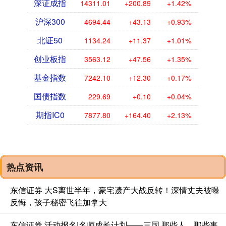
深证成指
14311.01
+200.89
+1.42%
沪深300
4694.44
+43.13
+0.93%
北证50
1134.24
+11.37
+1.01%
创业板指
3563.12
+47.56
+1.35%
基金指数
7242.10
+12.30
+0.17%
国债指数
229.69
+0.10
+0.04%
期指IC0
7877.80
+164.40
+2.13%
热点资讯
东信证券 大S离世半年，豪宅遗产大战反转！深情丈夫被曝
反悔，孩子秘密飞往加拿大
东信证券 活动报名|名师成长计划——三国 那些人，那些事