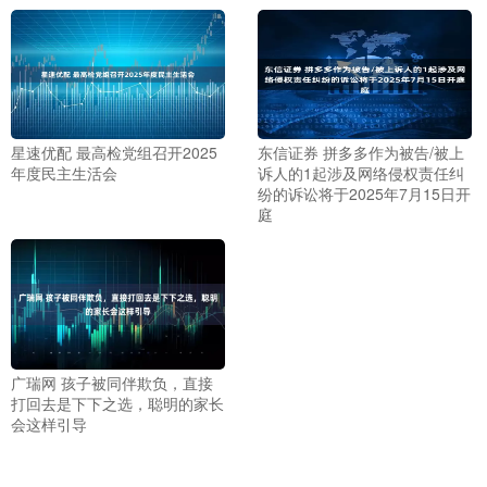
星速优配 最高检党组召开2025
东信证券 拼多多作为被告/被上
年度民主生活会
诉人的1起涉及网络侵权责任纠
纷的诉讼将于2025年7月15日开
庭
广瑞网 孩子被同伴欺负，直接
打回去是下下之选，聪明的家长
会这样引导