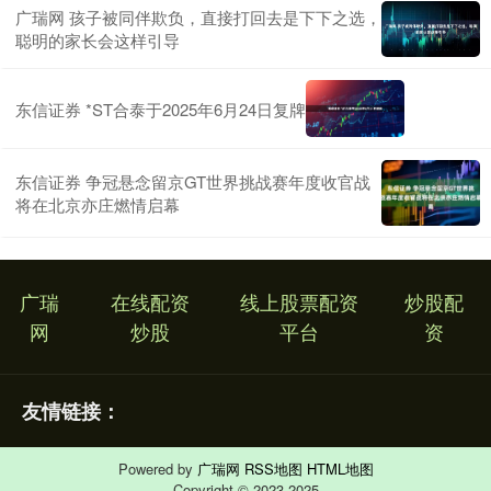
广瑞网 孩子被同伴欺负，直接打回去是下下之选，
聪明的家长会这样引导
东信证券 *ST合泰于2025年6月24日复牌
东信证券 争冠悬念留京GT世界挑战赛年度收官战
将在北京亦庄燃情启幕
广瑞
在线配资
线上股票配资
炒股配
网
炒股
平台
资
友情链接：
Powered by
广瑞网
RSS地图
HTML地图
Copyright
© 2023-2025