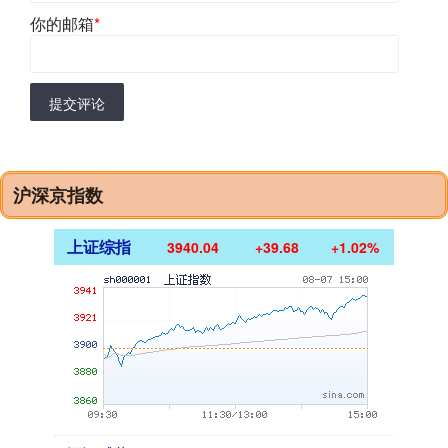
你的邮箱
*
提交评论
沪深京指数
上证综指
3940.04
+39.68
+1.02%