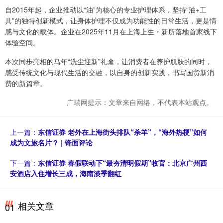
自2015年起，企业推动以“油”为核心的专业护理体系，坚持“油+工
具”的独特创新模式，让身体护理不仅成为功能性的日常生活，更是情
感与文化的载体。企业在2025年11月在上海上生・新所落地首家线下
体验空间。
本次同步亮相的马年“洗尘迎新”礼盒，让消费者在养护肌肤的同时，
感受传统文化与现代生活的交融，以自身的创新实践，书写国货新消
费的新篇章。
广瑞网提示：文章来自网络，不代表本站观点。
上一篇：
东信证券 老外在上海街头排队“杀羊”，“海外热梗”如何
成为文旅名片？ | 锋面评论
下一篇：
东信证券 春假联动下“最夯清明假期”收官：北京广州西
安酒店入住增长三成，海南淡季翻红
相关文章
01