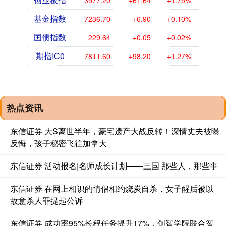
3577.20
+61.64
+1.75%
基金指数
7236.70
+6.90
+0.10%
国债指数
229.64
+0.05
+0.02%
期指IC0
7811.60
+98.20
+1.27%
热点资讯
东信证券 大S离世半年，豪宅遗产大战反转！深情丈夫被曝
反悔，孩子秘密飞往加拿大
东信证券 活动报名|名师成长计划——三国 那些人，那些事
东信证券 在网上相识的情侣相约烧炭自杀，女子醒后被以
故意杀人罪提起公诉
东信证券 成功率95%长程任务提升17%，创智学院联合智