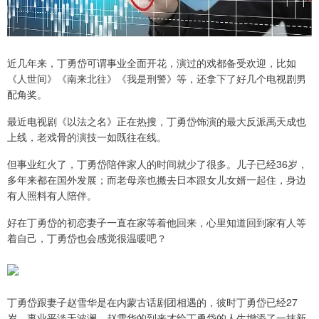
近几年来，丁勇岱可谓事业全面开花，演过的戏都备受欢迎，比如
《人世间》《南来北往》《我是刑警》等，还拿下了好几个电视剧男
配角奖。
最近电视剧《以法之名》正在热搜，丁勇岱饰演的最大反派禹天成也
上线，老戏骨的演技一如既往在线。
但事业红火了，丁勇岱陪伴家人的时间就少了很多。儿子已经36岁，
多年来都在国外发展；而老母亲也搬去日本跟女儿女婿一起住，身边
有人照料有人陪伴。
好在丁勇岱的初恋妻子一直在家等着他回来，心里知道回到家有人等
着自己，丁勇岱也会感觉很温暖吧？
丁勇岱跟妻子赵雪华是在内蒙古话剧团相遇的，彼时丁勇岱已经27
岁，事业平淡无波澜，赵雪华的到来才给丁勇岱的人生增添了一抹新