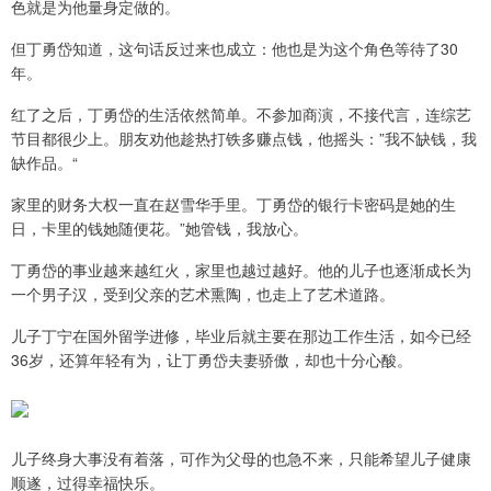
色就是为他量身定做的。
但丁勇岱知道，这句话反过来也成立：他也是为这个角色等待了30
年。
红了之后，丁勇岱的生活依然简单。不参加商演，不接代言，连综艺
节目都很少上。朋友劝他趁热打铁多赚点钱，他摇头：”我不缺钱，我
缺作品。“
家里的财务大权一直在赵雪华手里。丁勇岱的银行卡密码是她的生
日，卡里的钱她随便花。”她管钱，我放心。
丁勇岱的事业越来越红火，家里也越过越好。他的儿子也逐渐成长为
一个男子汉，受到父亲的艺术熏陶，也走上了艺术道路。
儿子丁宁在国外留学进修，毕业后就主要在那边工作生活，如今已经
36岁，还算年轻有为，让丁勇岱夫妻骄傲，却也十分心酸。
儿子终身大事没有着落，可作为父母的也急不来，只能希望儿子健康
顺遂，过得幸福快乐。