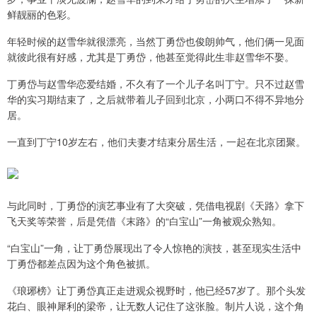
鲜靓丽的色彩。
年轻时候的赵雪华就很漂亮，当然丁勇岱也俊朗帅气，他们俩一见面
就彼此很有好感，尤其是丁勇岱，他甚至觉得此生非赵雪华不娶。
丁勇岱与赵雪华恋爱结婚，不久有了一个儿子名叫丁宁。只不过赵雪
华的实习期结束了，之后就带着儿子回到北京，小两口不得不异地分
居。
一直到丁宁10岁左右，他们夫妻才结束分居生活，一起在北京团聚。
与此同时，丁勇岱的演艺事业有了大突破，凭借电视剧《天路》拿下
飞天奖等荣誉，后是凭借《末路》的“白宝山”一角被观众熟知。
“白宝山”一角，让丁勇岱展现出了令人惊艳的演技，甚至现实生活中
丁勇岱都差点因为这个角色被抓。
《琅琊榜》让丁勇岱真正走进观众视野时，他已经57岁了。那个头发
花白、眼神犀利的梁帝，让无数人记住了这张脸。制片人说，这个角