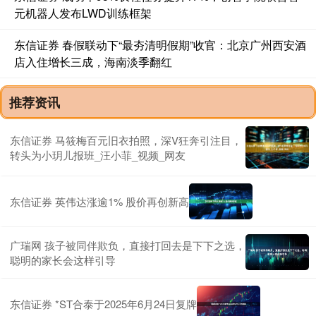
元机器人发布LWD训练框架
东信证券 春假联动下“最夯清明假期”收官：北京广州西安酒
店入住增长三成，海南淡季翻红
推荐资讯
东信证券 马筱梅百元旧衣拍照，深V狂奔引注目，
转头为小玥儿报班_汪小菲_视频_网友
东信证券 英伟达涨逾1% 股价再创新高
广瑞网 孩子被同伴欺负，直接打回去是下下之选，
聪明的家长会这样引导
东信证券 *ST合泰于2025年6月24日复牌