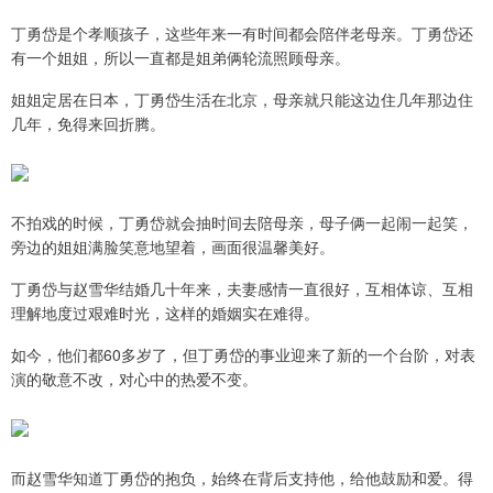
丁勇岱是个孝顺孩子，这些年来一有时间都会陪伴老母亲。丁勇岱还
有一个姐姐，所以一直都是姐弟俩轮流照顾母亲。
姐姐定居在日本，丁勇岱生活在北京，母亲就只能这边住几年那边住
几年，免得来回折腾。
不拍戏的时候，丁勇岱就会抽时间去陪母亲，母子俩一起闹一起笑，
旁边的姐姐满脸笑意地望着，画面很温馨美好。
丁勇岱与赵雪华结婚几十年来，夫妻感情一直很好，互相体谅、互相
理解地度过艰难时光，这样的婚姻实在难得。
如今，他们都60多岁了，但丁勇岱的事业迎来了新的一个台阶，对表
演的敬意不改，对心中的热爱不变。
而赵雪华知道丁勇岱的抱负，始终在背后支持他，给他鼓励和爱。得