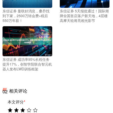
东信证券 曼联好消息，桑乔找
东信证券 5天报批通过！国际潮
到下家，2500万转会费+税后
牌全国首店落户新天地，4层楼
550万年薪！
高摩天轮将亮相光影节
东信证券 成功率95%长程任务
提升17%，创智学院联合智元机
器人发布LWD训练框架
相关评论
02
本文评分
*