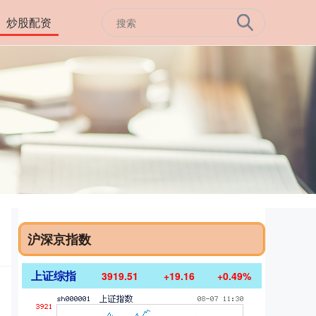
炒股配资
沪深京指数
上证综指
3919.51
+19.16
+0.49%