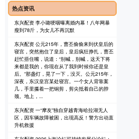
热点资讯
东兴配资 李小璐哽咽曝离婚内幕！八年网暴
瘦到78斤，为女儿不再沉默
东兴配资 公元215年，曹丕偷偷来到伏皇后的
寝宫，突然抱住了皇后，皇后疯狂挣扎，曹丕
赶忙捂住嘴，说道：“别喊，别喊，这天下将
来都是我的，你现在从了我到时候你还是皇
后。”那盏灯，晃了一下，没灭。公元215年，
深夜，东汉皇宫某处寝宫。一个女人背靠案
几，手里攥着一把铜剪，剪尖抵着自己的脖
颈。地上，...
东兴配资 一“摩友”独自穿越青海哈拉湖无人
区，因车辆故障被困，出现高反！警方出动直
升机救援
东兴配资 2026上海论坛可持续发展分论坛：