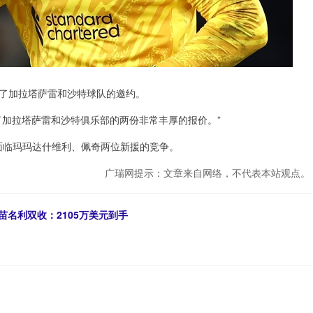
绝了加拉塔萨雷和沙特球队的邀约。
了加拉塔萨雷和沙特俱乐部的两份非常丰厚的报价。”
将面临玛玛达什维利、佩奇两位新援的竞争。
广瑞网提示：文章来自网络，不代表本站观点。
独苗名利双收：2105万美元到手