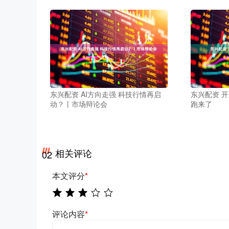
东兴配资 AI方向走强 科技行情再启
东兴配资 
动？丨市场辩论会
跑来了
相关评论
02
本文评分
*
评论内容
*