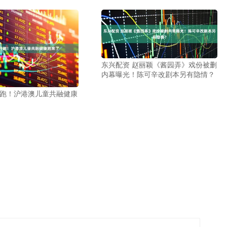
东兴配资 赵丽颖《酱园弄》戏份被删
内幕曝光！陈可辛改剧本另有隐情？
开跑！沪港澳儿童共融健康