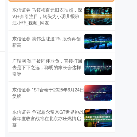
东信证券 马筱梅百元旧衣拍照，深
V狂奔引注目，转头为小玥儿报班_
汪小菲_视频_网友
东信证券 英伟达涨逾1% 股价再创
新高
广瑞网 孩子被同伴欺负，直接打回
去是下下之选，聪明的家长会这样
引导
东信证券 *ST合泰于2025年6月24日
复牌
东信证券 争冠悬念留京GT世界挑战
赛年度收官战将在北京亦庄燃情启
幕