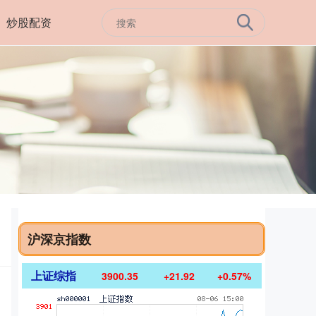
炒股配资
沪深京指数
上证综指
3900.35
+21.92
+0.57%