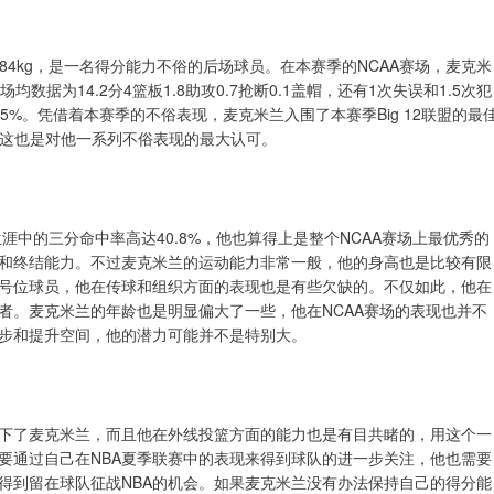
体重84kg，是一名得分能力不俗的后场球员。在本赛季的NCAA赛场，麦克米
数据为14.2分4篮板1.8助攻0.7抢断0.1盖帽，还有1次失误和1.5次犯
8.5%。凭借着本赛季的不俗表现，麦克米兰入围了本赛季Big 12联盟的最
，这也是对他一系列不俗表现的最大认可。
涯中的三分命中率高达40.8%，他也算得上是整个NCAA赛场上最优秀的
和终结能力。不过麦克米兰的运动能力非常一般，他的身高也是比较有限
号位球员，他在传球和组织方面的表现也是有些欠缺的。不仅如此，他在
者。麦克米兰的年龄也是明显偏大了一些，他在NCAA赛场的表现也并不
步和提升空间，他的潜力可能并不是特别大。
下了麦克米兰，而且他在外线投篮方面的能力也是有目共睹的，用这个一
要通过自己在NBA夏季联赛中的表现来得到球队的进一步关注，他也需要
得到留在球队征战NBA的机会。如果麦克米兰没有办法保持自己的得分能