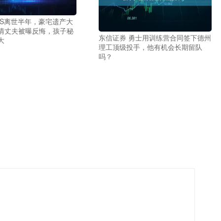
大S离世半年，豪宅遗产大
情丈夫被曝反悔，孩子秘
东信证券 勇士用训练营合同签下德州
大
理工顶级投手，他有机会长期留队
吗？