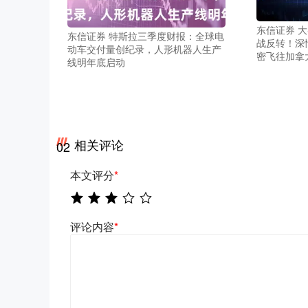
东信证券 
东信证券 特斯拉三季度财报：全球电
战反转！深
动车交付量创纪录，人形机器人生产
密飞往加拿
线明年底启动
相关评论
02
本文评分
*
评论内容
*