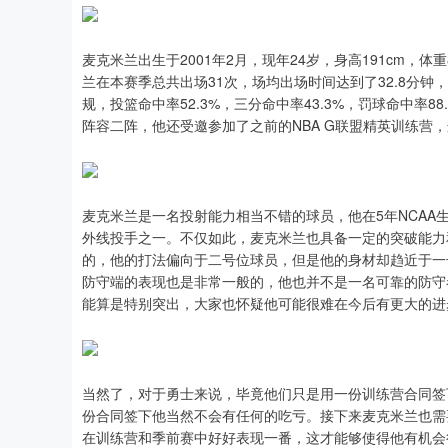
麦克米兰出生于2001年2月，现年24岁，身高191cm，
兰在本赛季总共出场31次，场均出场时间达到了32.8分钟，场均
规，投篮命中率52.3%，三分命中率43.3%，罚球命中率8
阵容二阵，他还受邀参加了之前的NBA G联盟精英训练营
麦克米兰是一名投射能力相当不错的球员，他在5年NCAA生
外线投手之一。不仅如此，麦克米兰也具备一定的突破能力
的，他的打法偏向于二号位球员，但是他的身材却趋近于一
防守端的表现也是非常一般的，他也并不是一名可靠的防守
能算是特别突出，大家也怀疑他可能很难在今后有更大的进
当然了，对于勇士来说，毕竟他们只是用一份训练营合同签
份合同签下他当然不会有任何的吃亏。接下来麦克米兰也需
在训练营和季前赛中好好表现一番，这才能够使得他有机会