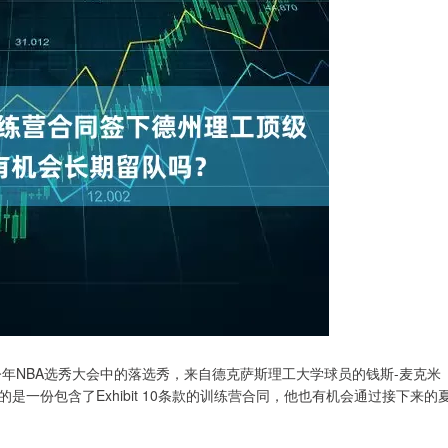
州勇士与今年NBA选秀大会中的落选秀，来自德克萨斯理工大学球员的钱斯-麦克米
得到的是一份包含了Exhibit 10条款的训练营合同，他也有机会通过接下来的