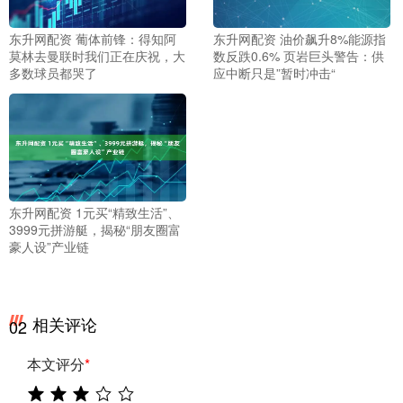
东升网配资 葡体前锋：得知阿
东升网配资 油价飙升8%能源指
莫林去曼联时我们正在庆祝，大
数反跌0.6% 页岩巨头警告：供
多数球员都哭了
应中断只是”暂时冲击“
东升网配资 1元买“精致生活”、
3999元拼游艇，揭秘“朋友圈富
豪人设”产业链
相关评论
02
本文评分
*