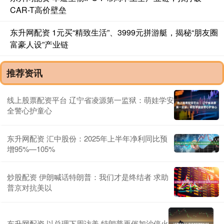
CAR-T高价壁垒
东升网配资 1元买“精致生活”、3999元拼游艇，揭秘“朋友圈
富豪人设”产业链
推荐资讯
线上股票配资平台 ​辽宁省凌源第一监狱：萌娃学安
全警心护童心
东升网配资 汇中股份：2025年上半年净利同比预
增95%—105%
炒股配资 伊朗喊话特朗普：我们才是终结者 求助
普京对抗美以
东升网配资 以总理下周访美 特朗普再催加沙停火