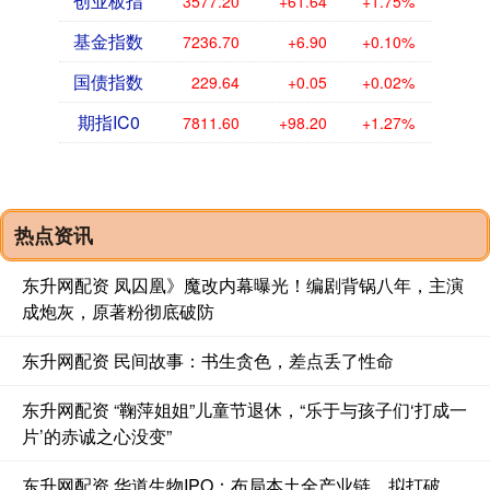
创业板指
3577.20
+61.64
+1.75%
基金指数
7236.70
+6.90
+0.10%
国债指数
229.64
+0.05
+0.02%
期指IC0
7811.60
+98.20
+1.27%
热点资讯
东升网配资 凤囚凰》魔改内幕曝光！编剧背锅八年，主演
成炮灰，原著粉彻底破防
东升网配资 民间故事：书生贪色，差点丢了性命
东升网配资 “鞠萍姐姐”儿童节退休，“乐于与孩子们‘打成一
片’的赤诚之心没变”
东升网配资 华道生物IPO：布局本土全产业链，拟打破