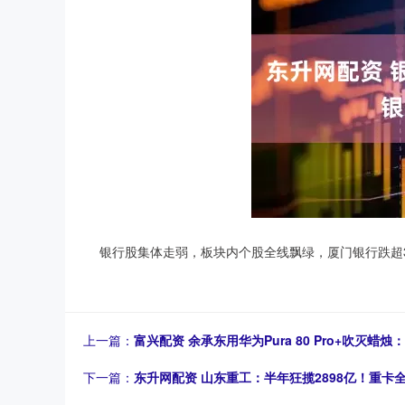
银行股集体走弱，板块内个股全线飘绿，厦门银行跌超3
上一篇：
富兴配资 余承东用华为Pura 80 Pro+吹灭蜡
下一篇：
东升网配资 山东重工：半年狂揽2898亿！重卡全