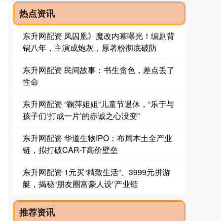
热点资讯
东升网配资 凤囚凰》魔改内幕曝光！编剧背
锅八年，主演成炮灰，原著粉彻底破防
东升网配资 民间故事：书生贪色，差点丢了
性命
东升网配资 “鞠萍姐姐”儿童节退休，“乐于与
孩子们‘打成一片’的赤诚之心没变”
东升网配资 华道生物IPO：布局本土全产业
链，拟打破CAR-T高价壁垒
东升网配资 1元买“精致生活”、3999元拼游
艇，揭秘“朋友圈富豪人设”产业链
推荐资讯